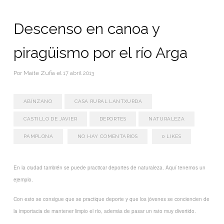
Descenso en canoa y
piragüismo por el río Arga
Por
Maite Zufia
el
17 abril 2013
ABÍNZANO
CASA RURAL LANTXURDA
CASTILLO DE JAVIER
DEPORTES
NATURALEZA
PAMPLONA
NO HAY COMENTARIOS
0
LIKES
En la ciudad también se puede practicar deportes de naturaleza. Aquí tenemos un
ejemplo.
Con esto se consigue que se practique deporte y que los jóvenes se conciencien de
la importacia de mantener limpio el río, además de pasar un rato muy divertido.