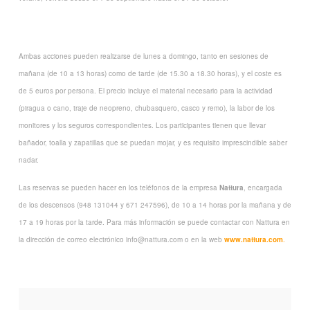
Ambas acciones pueden realizarse de lunes a domingo, tanto en sesiones de
mañana (de 10 a 13 horas) como de tarde (de 15.30 a 18.30 horas), y el coste es
de 5 euros por persona. El precio incluye el material necesario para la actividad
(piragua o cano, traje de neopreno, chubasquero, casco y remo), la labor de los
monitores y los seguros correspondientes. Los participantes tienen que llevar
bañador, toalla y zapatillas que se puedan mojar, y es requisito imprescindible saber
nadar.
Las reservas se pueden hacer en los teléfonos de la empresa
Nattura
, encargada
de los descensos (948 131044 y 671 247596), de 10 a 14 horas por la mañana y de
17 a 19 horas por la tarde. Para más información se puede contactar con Nattura en
la dirección de correo electrónico info@nattura.com o en la web
www.nattura.com
.