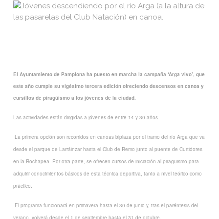
El Ayuntamiento de Pamplona ha puesto en marcha la campaña ‘Arga vivo’, que
este año cumple su vigésimo tercera edición ofreciendo descensos en canoa y
cursillos de piragüismo a los jóvenes de la ciudad.
Las actividades están dirigidas a jóvenes de entre 14 y 30 años.
La primera opción son recorridos en canoas biplaza por el tramo del río Arga que va
desde el parque de Larráinzar hasta el Club de Remo junto al puente de Curtidores
en la Rochapea. Por otra parte, se ofrecen cursos de iniciación al piragüismo para
adquirir conocimientos básicos de esta técnica deportiva, tanto a nivel teórico como
práctico.
El programa funcionará en primavera hasta el 30 de junio y, tras el paréntesis del
verano, volverá desde el 1 de septiembre hasta el 31 de octubre.