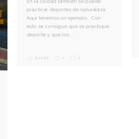
En la ciudad también se puede
practicar deportes de naturaleza.
Aquí tenemos un ejemplo. Con
esto se consigue que se practique
deporte y que los ...
SHARE
0
0