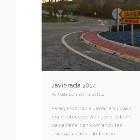
Javierada 2014
Por
Maite Zufia
el
8 marzo 2014
Peregrinos hacia Javier a su paso
por el cruce de Abínzano Este fin
de semana dan comienzo las
javieradas 2014. Un tiempo