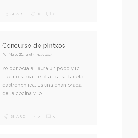
SHARE
0
0
Concurso de pintxos
Por
Maite Zufia
el
3 mayo 2013
Yo conocía a Laura un poco y lo
que no sabía de ella era su faceta
gastronómica. Es una enamorada
de la cocina y lo ...
SHARE
0
0