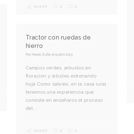
SHARE
0
0
Tractor con ruedas de
hierro
Por
Maite Zufia
el
9 abril 2013
Campos verdes, arbustos en
floración y árboles estrenando
hoja Como sabréis, en la casa rural
tenemos una experiencia que
consiste en enseñaros el proceso
del ...
SHARE
0
0