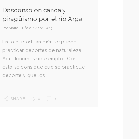
Descenso en canoa y
piragüismo por el río Arga
Por
Maite Zufia
el
17 abril 2013
En la ciudad también se puede
practicar deportes de naturaleza.
Aquí tenemos un ejemplo. Con
esto se consigue que se practique
deporte y que los ...
SHARE
0
0