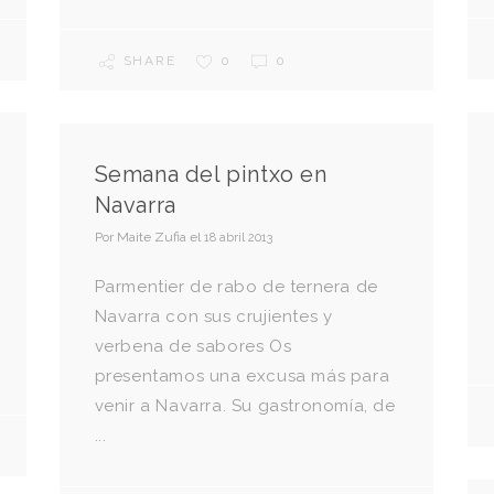
SHARE
0
0
Semana del pintxo en
Navarra
Por
Maite Zufia
el
18 abril 2013
Parmentier de rabo de ternera de
Navarra con sus crujientes y
verbena de sabores Os
presentamos una excusa más para
venir a Navarra. Su gastronomía, de
...