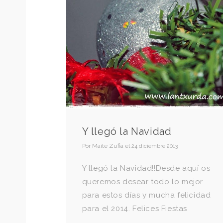
Y llegó la Navidad
Por
Maite Zufia
el
24 diciembre 2013
Y llegó la Navidad!!Desde aquí os
queremos desear todo lo mejor
para estos días y mucha felicidad
para el 2014. Felices Fiestas