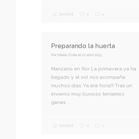
SHARE
0
0
Preparando la huerta
Por
Maite Zufia
el
22 abril 2013
Manzano en flor La primavera ya ha
llegado y el sol nos acompaña
muchos días. Ya era hora!!! Tras un
invierno muy lluvioso teníamos
ganas ...
SHARE
0
0