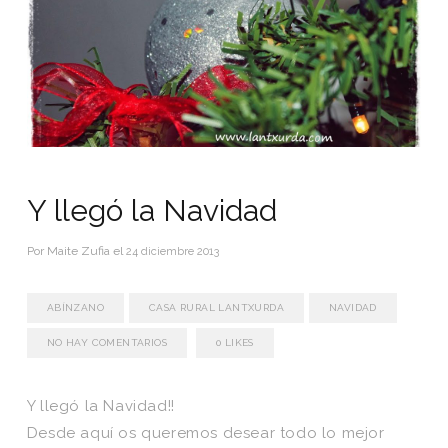
Y llegó la Navidad
Por
Maite Zufia
el
24 diciembre 2013
ABÍNZANO
CASA RURAL LANTXURDA
NAVIDAD
NO HAY COMENTARIOS
0
LIKES
Y llegó la Navidad!!
Desde aquí os queremos desear todo lo mejor