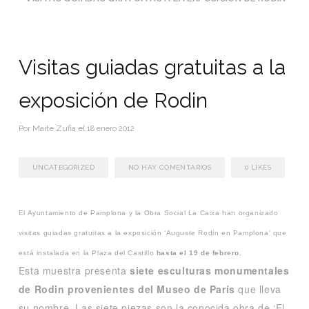
Visitas guiadas gratuitas a la
exposición de Rodin
Por
Maite Zufia
el
18 enero 2012
UNCATEGORIZED
NO HAY COMENTARIOS
0
LIKES
El Ayuntamiento de Pamplona y la Obra Social La Caixa han organizado
visitas guiadas gratuitas a la exposición ‘Auguste Rodin en Pamplona’ que
está instalada en la Plaza del Castillo
hasta el 19 de febrero.
Esta muestra presenta
siete esculturas monumentales
de Rodin provenientes del Museo de París
que lleva
su nombre. Las siete piezas son la conocida obra de ‘El