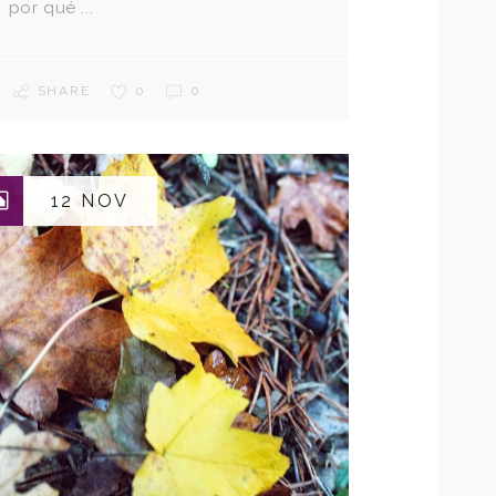
por qué ...
SHARE
0
0
12 NOV