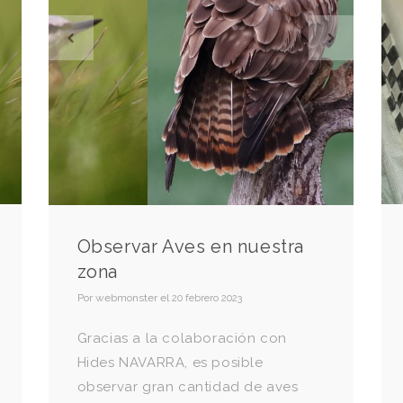
Observar Aves en nuestra
zona
Por
webmonster
el
20 febrero 2023
Gracias a la colaboración con
Hides NAVARRA, es posible
observar gran cantidad de aves