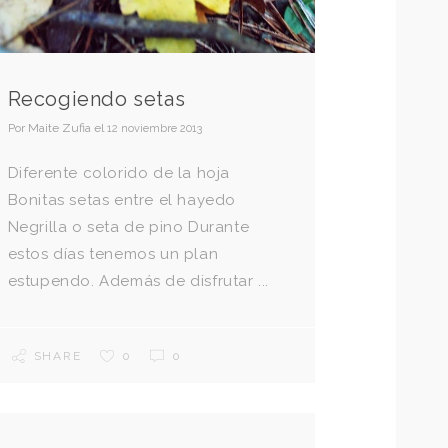
Recogiendo setas
Por
Maite Zufia
el
12 noviembre 2013
Diferente colorido de la hoja
Bonitas setas entre el hayedo
Negrilla o seta de pino Durante
estos días tenemos un plan
estupendo. Además de disfrutar ...
SHARE
0
0