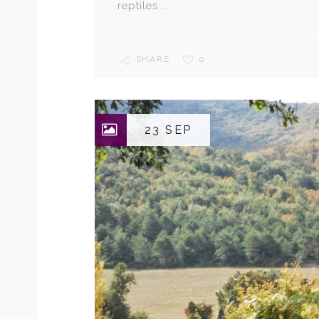
reptiles ...
SHARE
0
23 SEP