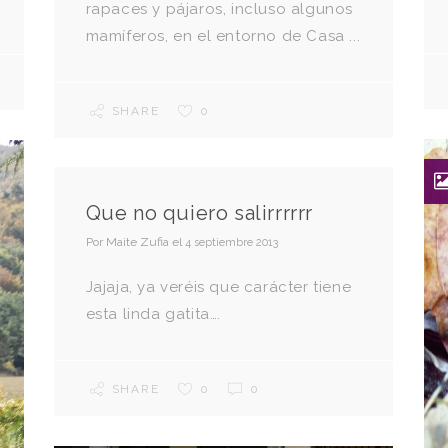
rapaces y pájaros, incluso algunos
mamíferos, en el entorno de Casa ...
SHARE
0
Que no quiero salirrrrrr
Por
Maite Zufia
el
4 septiembre 2013
Jajaja, ya veréis que carácter tiene
esta linda gatita….
SHARE
0
0