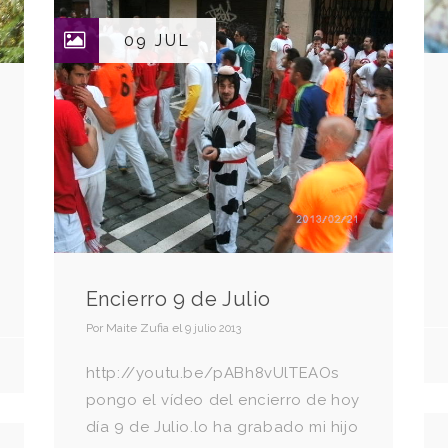
09 JUL
Encierro 9 de Julio
Por
Maite Zufia
el
9 julio 2013
http://youtu.be/pABh8vUlTEAOs
pongo el vídeo del encierro de hoy
día 9 de Julio.lo ha grabado mi hijo