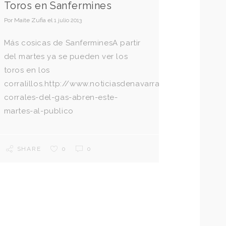
Toros en Sanfermines
Por
Maite Zufia
el
1 julio 2013
Más cosicas de SanferminesA partir
del martes ya se pueden ver los
toros en los
corralillos.http://www.noticiasdenavarra.com/2013/07/
corrales-del-gas-abren-este-
martes-al-publico
SHARE
0
0
5/ocio-