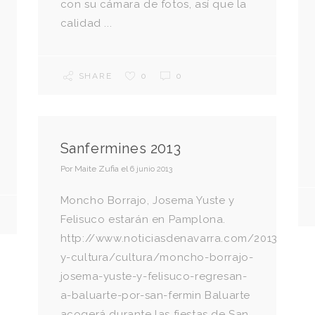
con su cámara de fotos, así que la
calidad ...
SHARE
0
0
Sanfermines 2013
Por
Maite Zufia
el
6 junio 2013
Moncho Borrajo, Josema Yuste y
Felisuco estarán en Pamplona.
http://www.noticiasdenavarra.com/2013/06/0
y-cultura/cultura/moncho-borrajo-
josema-yuste-y-felisuco-regresan-
a-baluarte-por-san-fermin Baluarte
acogerá durante las fiestas de San