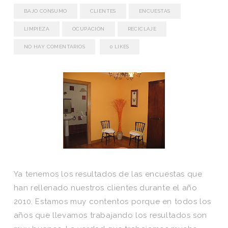
BAJO CONSUMO
CLIENTES
ENCUESTAS
LIMPIEZA
OCUPACIÓN
RECICLAJE
NO HAY COMENTARIOS
0
LIKES
Ya tenemos los resultados de las encuestas que
han rellenado nuestros clientes durante el año
2010. Estamos muy contentos porque en todos los
años que llevamos trabajando los resultados son