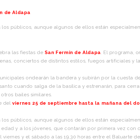
ín de Aldapa
 los públicos, aunque algunos de ellos están especialment
ebra las fiestas de
San Fermín de Aldapa
. El programa, 
as, conciertos de distintos estilos, fuegos artificiales y l
municipales ondearán la bandera y subirán por la cuesta 
l santo cuando salga de la basílica y estrenarán, para cer
tros bailes similares.
e del
viernes 25 de septiembre hasta la mañana del dom
 los públicos, aunque algunos de ellos están especialment
ás edad y a los jóvenes, que contarán por primera vez con
 viernes y el sábado a las 19,30 horas entre el Baluarte d