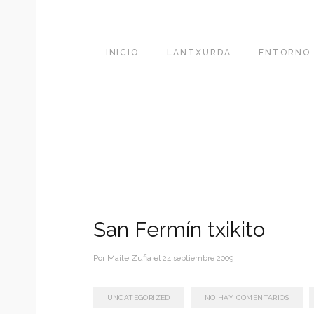
INICIO
LANTXURDA
ENTORNO
San Fermín txikito
Por
Maite Zufia
el
24 septiembre 2009
UNCATEGORIZED
NO HAY COMENTARIOS