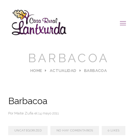
BARBACOA
HOME
ACTUALIDAD
BARBACOA
Barbacoa
Por
Maite Zufia
el
14 mayo 2011
UNCATEGORIZED
NO HAY COMENTARIOS
0
LIKES