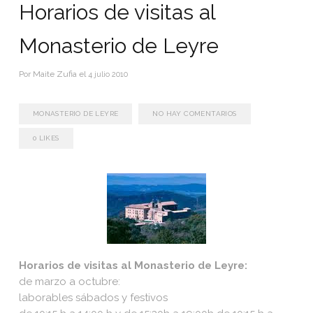
Horarios de visitas al
Monasterio de Leyre
Por
Maite Zufia
el
4 julio 2010
MONASTERIO DE LEYRE
NO HAY COMENTARIOS
0
LIKES
Horarios de visitas al Monasterio de Leyre:
de marzo a octubre:
laborables sábados y festivos