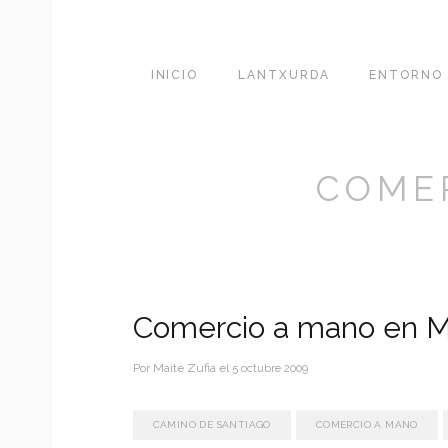
INICIO
LANTXURDA
ENTORNO
COME
Comercio a mano en M
Por
Maite Zufia
el
5 octubre 2009
CAMINO DE SANTIAGO
COMERCIO A MANO