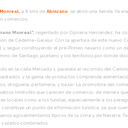
Monreal,
a 8 kms de
Abínzano
, se abrió una tienda. Ya e
en comercios.
mano Monreal”,
regentado por Cipriana Hernández, ha co
ación de Cederna–Garalur. Con la apertura de este nuevo 
, y seguir construyendo el pre-Pirineo navarro como un des
Camino de Santiago jacetano y los territorios por donde disc
o en la calle Mercado 1, paralela al recorrido del Camino
cuadrados, y la gama de productos comprende alimentación
dos, droguería, perfumería, y bazar. La promotora del com
 pueblos limítrofes que carecen de comercio, de manera qu
tes locales como a los turistas, especialmente a los pereg
 constituye un punto de información turística, ya que cue
tesanos agroalimentarios típicos de la zona y de Navarra. 
s y platos combinados