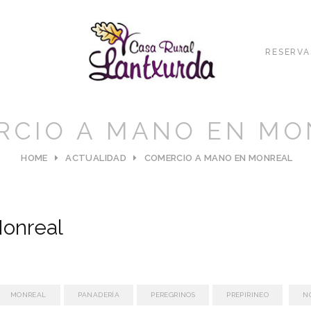
RESERVA
RCIO A MANO EN MO
HOME
ACTUALIDAD
COMERCIO A MANO EN MONREAL
onreal
MONREAL
PANADERÍA
PEREGRINOS
PREPIRINEO
N