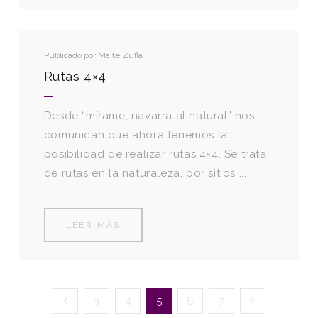
Publicado por
Maite Zufia
Rutas 4×4
Desde “mírame, navarra al natural” nos
comunican que ahora tenemos la
posibilidad de realizar rutas 4×4. Se trata
de rutas en la naturaleza, por sitios ...
LEER MÁS
3
4
5
6
7