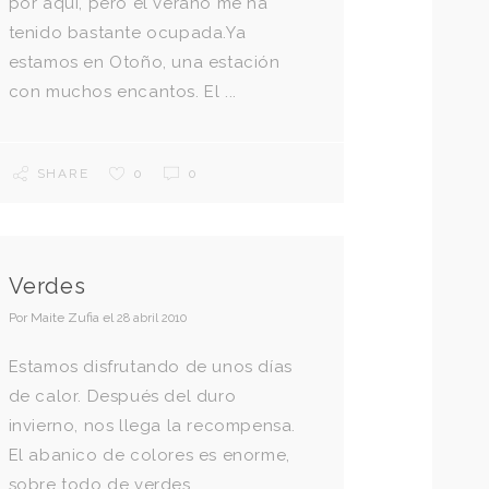
por aquí, pero el verano me ha
tenido bastante ocupada.Ya
estamos en Otoño, una estación
con muchos encantos. El ...
SHARE
0
0
Verdes
Por
Maite Zufia
el
28 abril 2010
Estamos disfrutando de unos días
de calor. Después del duro
invierno, nos llega la recompensa.
El abanico de colores es enorme,
sobre todo de verdes. ...