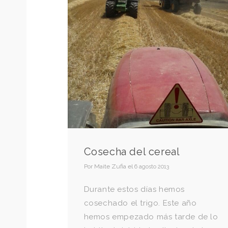
Cosecha del cereal
Por
Maite Zufia
el
6 agosto 2013
Durante estos días hemos
cosechado el trigo. Este año
hemos empezado más tarde de lo