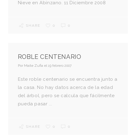
Nieve en Abínzano. 11 Diciembre 2008
SHARE
0
0
ROBLE CENTENARIO
Por
Maite Zufia
el
19 febrero 2007
Este roble centenario se encuentra junto a
la casa. No hay datos acerca de la edad
del árbol, pero se calcula que fácilmente
pueda pasar ...
SHARE
0
0