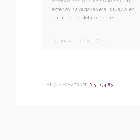
nombre con que se conoce a un
extenso hayedo-abetal situado en
la cabecera del río Irati, en ...
SHARE
0
0
LLAMA o WHATSAPP
619 054 851