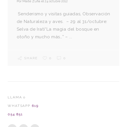
Por
Maite Zufia
el
24 octubre 2012
Senderismo y visitas guiadas, Observación
de Naturaleza y aves. – 29 al 31/octubre:
Selva de Irati“La magia del bosque en
otoño y mucho más…” – ...
SHARE
0
0
LLAMA o
WHATSAPP
619
054 851