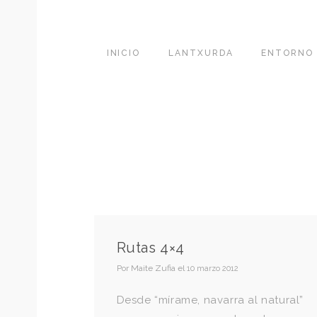
INICIO
LANTXURDA
ENTORNO
Rutas 4×4
Por
Maite Zufia
el
10 marzo 2012
Desde “mírame, navarra al natural”