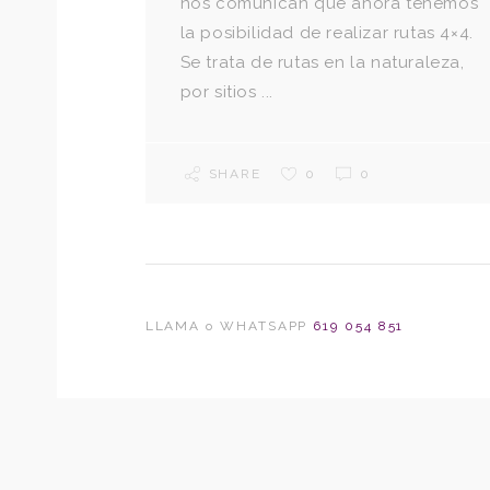
nos comunican que ahora tenemos
la posibilidad de realizar rutas 4×4.
Se trata de rutas en la naturaleza,
por sitios ...
SHARE
0
0
LLAMA o WHATSAPP
619 054 851